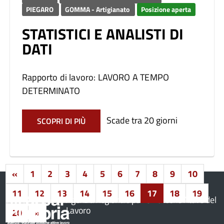
PIEGARO
GOMMA - Artigianato
Posizione aperta
STATISTICI E ANALISTI DI
DATI
Rapporto di lavoro: LAVORO A TEMPO
DETERMINATO
Scade tra 20 giorni
SCOPRI DI PIÙ
«
1
2
3
4
5
6
7
8
9
10
11
12
13
14
15
16
17
18
19
Agenzia Regionale per le Politiche Attive del
Lavoro
20
»