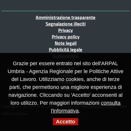
Piè
Amministrazione trasparente
di
Segnalazione illeciti
Privacy
pagina
Privacy policy
Note legali
Pubblicità legale
Accessibilità
Mappa del sito
Grazie per essere entrato nel sito dell'ARPAL
Link utili
Umbria - Agenzia Regionale per le Politiche Attive
Credits
del Lavoro. Utilizziamo cookies, anche di terze
Intranet
parti, che permettono una migliore esperienza di
Area Riservata
navigazione. Cliccando su 'Accetto' acconsenti al
loro utilizzo. Per maggiori informazioni
consulta
Copyright © 2019 ARPAL Umbria | Progettato da
PuntoZero scarl
- Area
l'informativa
.
comunicazione
Accetto