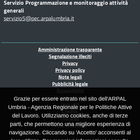
Servizio Programmazione e monitoraggio attività
generali
servizio5@pec.arpalumbria.it
Piè
Amministrazione trasparente
di
Segnalazione illeciti
Privacy
pagina
Privacy policy
Note legali
Pubblicità legale
Accessibilità
Mappa del sito
Grazie per essere entrato nel sito dell'ARPAL
Link utili
Umbria - Agenzia Regionale per le Politiche Attive
Credits
del Lavoro. Utilizziamo cookies, anche di terze
Intranet
parti, che permettono una migliore esperienza di
Area Riservata
navigazione. Cliccando su 'Accetto' acconsenti al