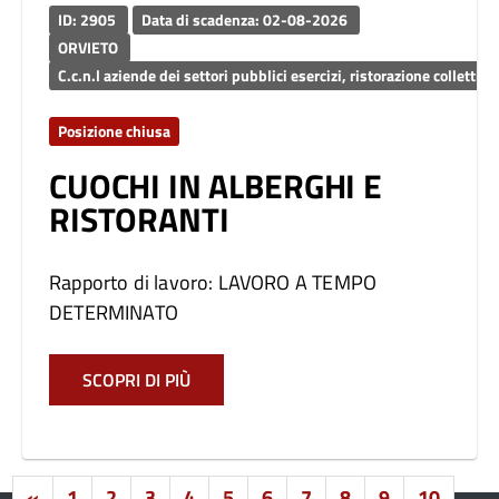
ID: 2905
Data di scadenza: 02-08-2026
ORVIETO
C.c.n.l aziende dei settori pubblici esercizi, ristorazione c
Posizione chiusa
CUOCHI IN ALBERGHI E
RISTORANTI
Rapporto di lavoro: LAVORO A TEMPO
DETERMINATO
SCOPRI DI PIÙ
«
1
2
3
4
5
6
7
8
9
10