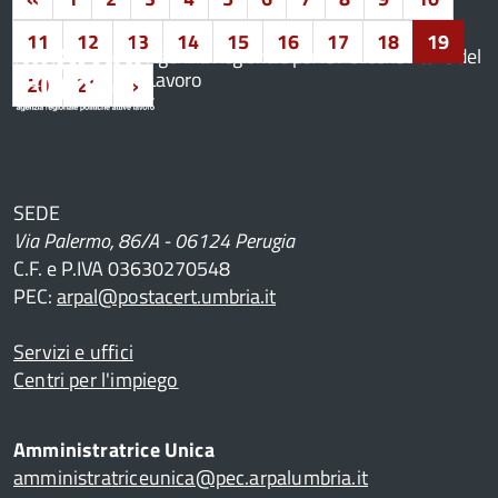
11
12
13
14
15
16
17
18
19
Agenzia Regionale per le Politiche Attive del
Lavoro
20
21
»
SEDE
Via Palermo, 86/A - 06124 Perugia
C.F. e P.IVA 03630270548
PEC:
arpal@postacert.umbria.it
Servizi e uffici
Centri per l'impiego
Amministratrice Unica
amministratriceunica@pec.arpalumbria.it