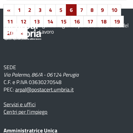
«
1
2
3
4
5
6
7
8
9
10
11
12
13
14
15
16
17
18
19
Agenzia Regionale per le Politiche Attive del
Lavoro
20
»
SEDE
Via Palermo, 86/A - 06124 Perugia
C.F. e P.IVA 03630270548
PEC:
arpal@postacert.umbria.it
Servizi e uffici
Centri per l'impiego
Amministratrice Unica