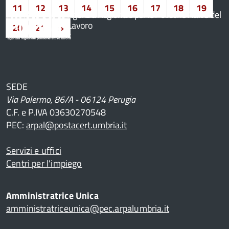
11
12
13
14
15
16
17
18
19
Agenzia Regionale per le Politiche Attive del
Lavoro
20
21
»
SEDE
Via Palermo, 86/A - 06124 Perugia
C.F. e P.IVA 03630270548
PEC:
arpal@postacert.umbria.it
Servizi e uffici
Centri per l'impiego
Amministratrice Unica
amministratriceunica@pec.arpalumbria.it