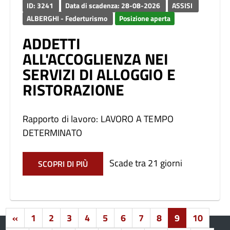
ID: 3241
Data di scadenza: 28-08-2026
ASSISI
ALBERGHI - Federturismo
Posizione aperta
ADDETTI
ALL'ACCOGLIENZA NEI
SERVIZI DI ALLOGGIO E
RISTORAZIONE
Rapporto di lavoro: LAVORO A TEMPO
DETERMINATO
Scade tra 21 giorni
SCOPRI DI PIÙ
«
1
2
3
4
5
6
7
8
9
10