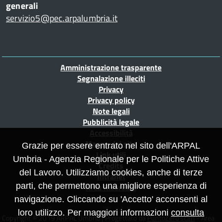
generali
servizio5@pec.arpalumbria.it
Piè
Amministrazione trasparente
di
Segnalazione illeciti
Privacy
pagina
Privacy policy
Note legali
Pubblicità legale
Accessibilità
Mappa del sito
Grazie per essere entrato nel sito dell'ARPAL
Link utili
Umbria - Agenzia Regionale per le Politiche Attive
Credits
del Lavoro. Utilizziamo cookies, anche di terze
Intranet
parti, che permettono una migliore esperienza di
Area Riservata
navigazione. Cliccando su 'Accetto' acconsenti al
loro utilizzo. Per maggiori informazioni
consulta
Copyright © 2019 ARPAL Umbria | Progettato da
PuntoZero scarl
- Area