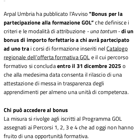
Arpal Umbria ha pubblicato l'Avviso
"Bonus per la
partecipazione alla formazione GOL”
che definisce i
criteri e le modalità di attribuzione
- una tantum -
di un
bonus di importo forfettario a chi avrà partecipato
ad uno tra
i corsi di formazione inseriti nel
Catalogo
regionale dell’offerta formativa GOL
e il cui percorso
formativo si concluda
entro il 31 dicembre 2025
o
che alla medesima data consenta il rilascio di una
attestazione di messa in trasparenza degli
apprendimenti per almeno una unità di competenza.
Chi può accedere al bonus
La misura si rivolge agli iscritti al Programma GOL
assegnati ai Percorsi 1, 2, 3 e 4 che ad oggi non hanno
fruito di una opportunità formativa.