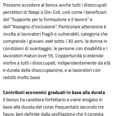
Possono accedere al bonus anche tutti i disoccupati
percettori di Naspi o Dis-Coll, così come i beneficiari
del "Supporto per la formazione e il lavoro" e
dell'"Assegno d'inclusione". Particolare attenzione è
rivolta ai lavoratori fragili o vulnerabili, categoria che
comprende i giovani
neet
sotto i 30 anni, le donne in
condizioni di svantaggio, le persone con disabilità e i
lavoratori maturi over 55. L'opportunità si estende
inoltre a tutti i disoccupati, indipendentemente da età
e durata della disoccupazione, e ai lavoratori con
redditi molto bassi
Contributi economici graduati in base alla durata
Il bonus ha carattere forfettario e viene erogato in
base alla durata del corso frequentato secondo tre
fasce, ben definite dalla profilazione che il corsista