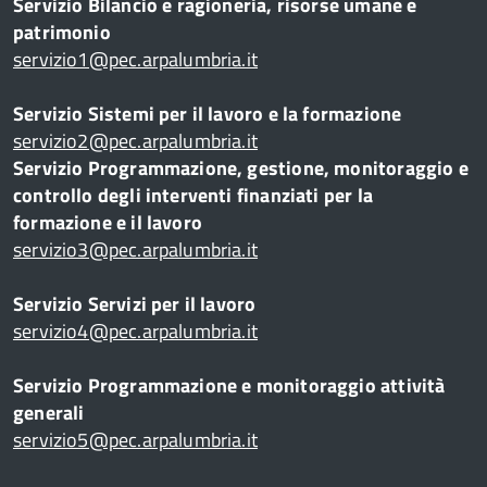
Servizio Bilancio e ragioneria, risorse umane e
patrimonio
servizio1@pec.arpalumbria.it
Servizio Sistemi per il lavoro e la formazione
servizio2@pec.arpalumbria.it
Servizio Programmazione, gestione, monitoraggio e
controllo degli interventi finanziati per la
formazione e il lavoro
servizio3@pec.arpalumbria.it
Servizio Servizi per il lavoro
servizio4@pec.arpalumbria.it
Servizio Programmazione e monitoraggio attività
generali
servizio5@pec.arpalumbria.it