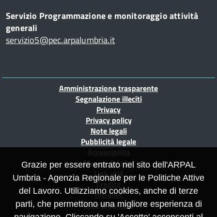
Servizio Programmazione e monitoraggio attività
generali
servizio5@pec.arpalumbria.it
Piè
Amministrazione trasparente
di
Segnalazione illeciti
Privacy
pagina
Privacy policy
Note legali
Pubblicità legale
Accessibilità
Mappa del sito
Grazie per essere entrato nel sito dell'ARPAL
Link utili
Umbria - Agenzia Regionale per le Politiche Attive
Credits
del Lavoro. Utilizziamo cookies, anche di terze
Intranet
parti, che permettono una migliore esperienza di
Area Riservata
navigazione. Cliccando su 'Accetto' acconsenti al