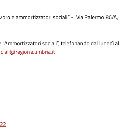
 lavoro e ammortizzatori sociali” - Via Palermo 86/A,
e “Ammortizzatori sociali”, telefonando dal lunedì al
ciali@regione.umbria.it
022