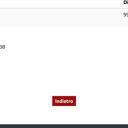
D
9
:38
Indietro