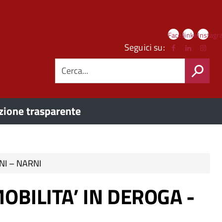
Link
Facebook
linkedIn
Instag
social
Seguici su:
CERCA
ione trasparente
RNI – NARNI
 MOBILITA’ IN DEROGA -