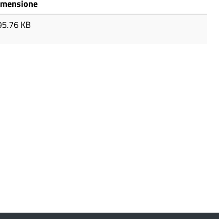
imensione
95.76 KB