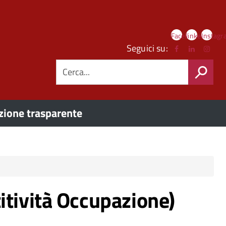
Link
Facebook
linkedIn
Instag
social
Seguici su:
CERCA
ione trasparente
itività Occupazione)