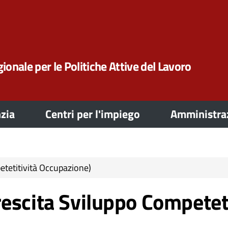
ionale per le Politiche Attive del Lavoro
zia
Centri per l'impiego
Amministraz
etetitività Occupazione)
escita Sviluppo Competet