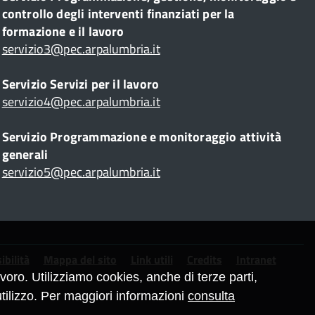
controllo degli interventi finanziati per la
formazione e il lavoro
servizio3@pec.arpalumbria.it
Servizio Servizi per il lavoro
servizio4@pec.arpalumbria.it
Servizio Programmazione e monitoraggio attività
generali
servizio5@pec.arpalumbria.it
ibilità
Mappa del sito
Link utili
Credits
Intranet
oro. Utilizziamo cookies, anche di terze parti,
tilizzo. Per maggiori informazioni
consulta