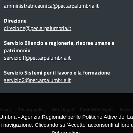
amministratriceunica@pec.arpalumbria.it
Direzione
direzione@pec.arpalumbria.it
Servizio Bilancio e ragioneria, risorse umane e
patrimonio
servizio1@pec.arpalumbria.it
Servizio Sistemi per il lavoro e la formazione
servizio2@pec.arpalumbria.it
rivacy
Privacy policy
Note legali
Pubblicità legale
Access
Area Riservata
Umbria - Agenzia Regionale per le Politiche Attive del Lav
navigazione. Cliccando su 'Accetto' acconsenti al loro u
l'informativa
.