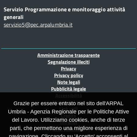
Servizio Programmazione e monitoraggio attività
generali
servizio5@pec.arpalumbria.it
Piè
Amministrazione trasparente
di
Segnalazione illeciti
Privacy
pagina
Privacy policy
Note legali
Pubblicità legale
Accessibilità
Mappa del sito
Grazie per essere entrato nel sito dell'ARPAL
Link utili
Umbria - Agenzia Regionale per le Politiche Attive
Credits
del Lavoro. Utilizziamo cookies, anche di terze
Intranet
parti, che permettono una migliore esperienza di
Area Riservata
navigazione. Cliccando su 'Accetto' acconsenti al