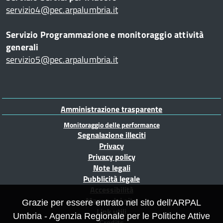
servizio4@pec.arpalumbria.it
Servizio Programmazione e monitoraggio attività
generali
servizio5@pec.arpalumbria.it
Piè
Amministrazione trasparente
di
Monitoraggio delle performance
Segnalazione illeciti
pagina
Privacy
Privacy policy
Note legali
Pubblicità legale
Accessibilità
Mappa del sito
Grazie per essere entrato nel sito dell'ARPAL
Link utili
Umbria - Agenzia Regionale per le Politiche Attive
Credits