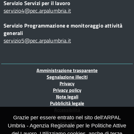
Servizio Servizi per il lavoro
servizio4@pec.arpalumbria.it
Servizio Programmazione e monitoraggio attività
generali
servizio5@pec.arpalumbria.it
Piè
Amministrazione trasparente
di
Segnalazione illeciti
Privacy
pagina
Privacy policy
Note legali
Pubblicità legale
Accessibilità
Mappa del sito
Grazie per essere entrato nel sito dell'ARPAL
Link utili
Umbria - Agenzia Regionale per le Politiche Attive
Credits
del Lavoro. Utilizziamo cookies, anche di terze