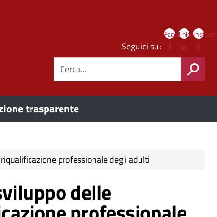
Link
Facebook
linkedIn
Instag
social
Seguici su:
CERCA
ione trasparente
iqualificazione professionale degli adulti
viluppo delle
ficazione professionale