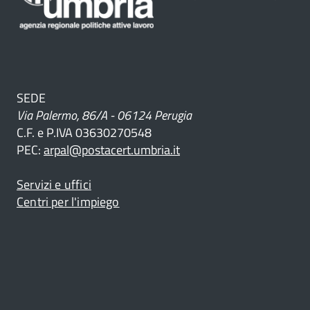
 per
SEDE
per
Via Palermo, 86/A - 06124 Perugia
ive
C.F. e P.IVA 03630270548
 per
PEC:
arpal@postacert.umbria.it
Servizi e uffici
Centri per l'impiego
ive
ica
ti