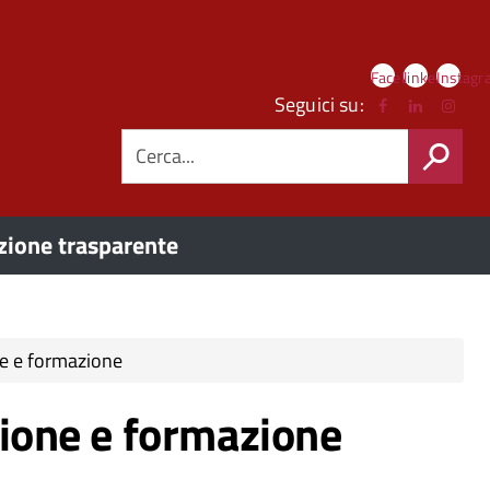
Link
Facebook
linkedIn
Instag
social
Seguici su:
CERCA
ione trasparente
ne e formazione
zione e formazione