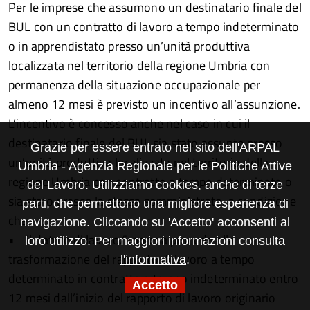
Per le imprese che assumono un destinatario finale del
BUL con un contratto di lavoro a tempo indeterminato
o in apprendistato presso un’unità produttiva
localizzata nel territorio della regione Umbria con
permanenza della situazione occupazionale per
almeno 12 mesi è previsto un incentivo all’assunzione.
L’incentivo è concesso anche nel caso in cui il
destinatario finale del BUL sia stato assunto presso
Grazie per essere entrato nel sito dell'ARPAL
un’unità produttiva localizzata nel territorio della
Umbria - Agenzia Regionale per le Politiche Attive
regione Umbria con contratto a tempo determinato o
del Lavoro. Utilizziamo cookies, anche di terze
sia stato presso la stessa somministrato, a condizione
parti, che permettono una migliore esperienza di
che:
navigazione. Cliccando su 'Accetto' acconsenti al
• il datore di lavoro/impresa proceda alla
loro utilizzo. Per maggiori informazioni
consulta
trasformazione del rapporto di lavoro a tempo
l'informativa
.
determinato in contratto a tempo indeterminato entro
Accetto
12 mesi dall’inizio del rapporto di lavoro originario