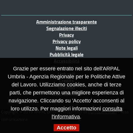
Piè
Amministrazione trasparente
di
Segnalazione illeciti
Privacy
pagina
Privacy policy
Note legali
Pubblicità legale
Accessibilità
Mappa del sito
Grazie per essere entrato nel sito dell'ARPAL
Link utili
Umbria - Agenzia Regionale per le Politiche Attive
Credits
del Lavoro. Utilizziamo cookies, anche di terze
Intranet
parti, che permettono una migliore esperienza di
Area Riservata
navigazione. Cliccando su 'Accetto' acconsenti al
loro utilizzo. Per maggiori informazioni
consulta
Copyright © 2019 ARPAL Umbria | Progettato da
PuntoZero scarl
- Area
l'informativa
.
comunicazione
Accetto