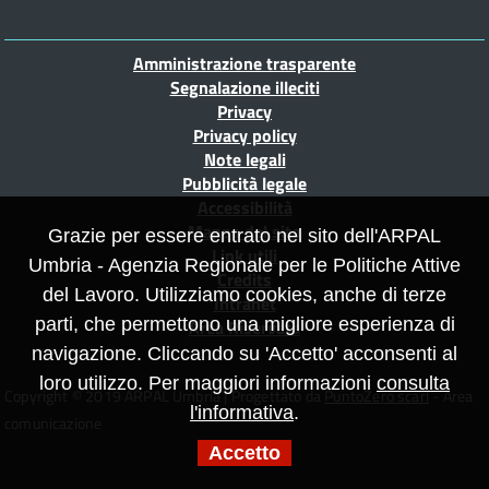
Piè
Amministrazione trasparente
di
Segnalazione illeciti
-
Privacy
pagina
Privacy policy
Note legali
Pubblicità legale
o
Accessibilità
Mappa del sito
Grazie per essere entrato nel sito dell'ARPAL
Link utili
Umbria - Agenzia Regionale per le Politiche Attive
Credits
del Lavoro. Utilizziamo cookies, anche di terze
Intranet
parti, che permettono una migliore esperienza di
Area Riservata
le
navigazione. Cliccando su 'Accetto' acconsenti al
loro utilizzo. Per maggiori informazioni
consulta
Copyright © 2019 ARPAL Umbria | Progettato da
PuntoZero scarl
- Area
e
l'informativa
.
comunicazione
Accetto