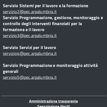
Servizio Sistemi per il lavoro e la formazione
servizio2@pec.arpalumbria.it
Servizio Programmazione, gestione, monitoraggio e
controllo degli interventi finanziati per la
formazione e il lavoro
servizio3@pec.arpalumbria.it
te
Servizio Servizi per il lavoro
servizio4@pec.arpalumbria.it
 -
Servizio Programmazione e monitoraggio attività
generali
servizio5@pec.arpalumbria.it
o
Piè
Amministrazione trasparente
Segnalazione illeciti