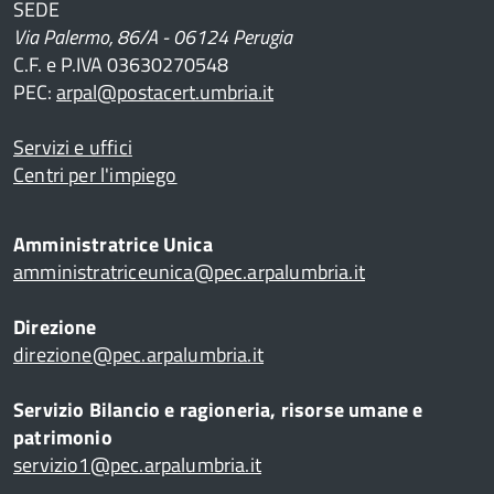
SEDE
Via Palermo, 86/A - 06124 Perugia
C.F. e P.IVA 03630270548
PEC:
arpal@postacert.umbria.it
i
Servizi e uffici
Centri per l'impiego
 e
Amministratrice Unica
amministratriceunica@pec.arpalumbria.it
Direzione
direzione@pec.arpalumbria.it
Servizio Bilancio e ragioneria, risorse umane e
patrimonio
servizio1@pec.arpalumbria.it