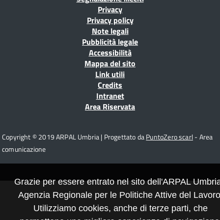
di
Privacy
pagina
Privacy policy
Note legali
r
Pubblicità legale
Accessibilità
Mappa del sito
Link utili
Credits
se
Intranet
Area Riservata
Copyright © 2019 ARPAL Umbria | Progettato da
PuntoZero scarl
- Area
to
comunicazione
Grazie per essere entrato nel sito dell'ARPAL Umbria
on
Agenzia Regionale per le Politiche Attive del Lavoro
se
Utilizziamo cookies, anche di terze parti, che