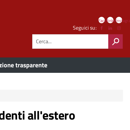
Link
Facebook
linkedIn
Instag
social
Seguici su:
CERCA
ione trasparente
identi all'estero