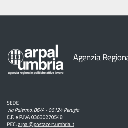
button
ni
le
o
ne e
Agenzia Regional
o
il
SEDE
Via Palermo, 86/A - 06124 Perugia
C.F. e P.IVA 03630270548
PEC:
arpal@postacert.umbria.it