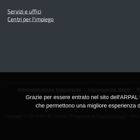
Servizi e uffici
e
Centri per l'impiego
o
nte
io -
Piè
Amministrazione trasparente
Segnalazione illeciti
P
tto
Grazie per essere entrato nel sito dell'ARPAL 
di
che permettono una migliore esperienza di 
Copyright © 2019 ARPAL Umbria | Progettato da
PuntoZero scarl
- Area
pagina
ri
per