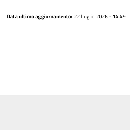
Data ultimo aggiornamento:
22 Luglio 2026 - 14:49
i
o
o
Share