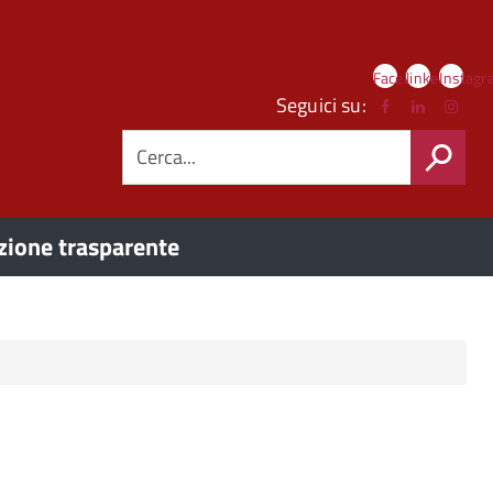
Link
Facebook
linkedIn
Instag
social
Seguici su:
CERCA
ione trasparente