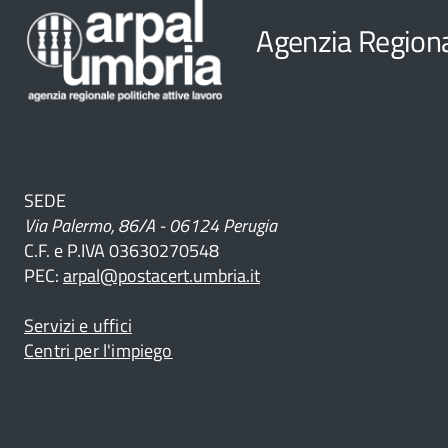
Agenzia Regional
ve
SEDE
Via Palermo, 86/A - 06124 Perugia
C.F. e P.IVA 03630270548
PEC:
arpal@postacert.umbria.it
nali
Servizi e uffici
Centri per l'impiego