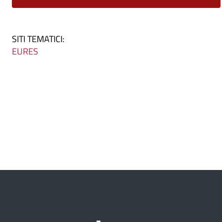
SITI TEMATICI:
ne
EURES
ri