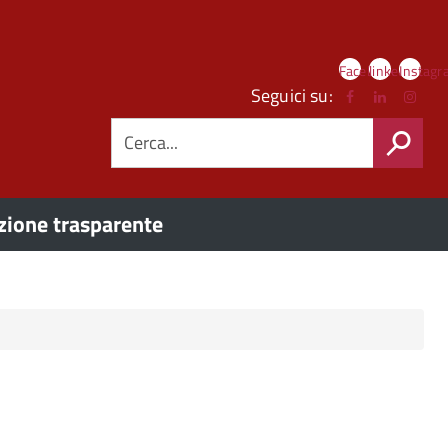
Link
Facebook
linkedIn
Instag
social
Seguici su:
CERCA
ione trasparente