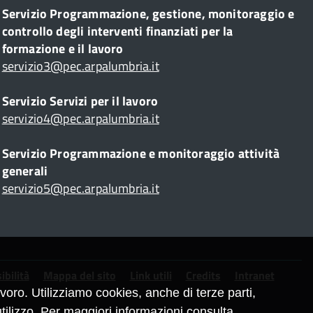
Servizio Programmazione, gestione, monitoraggio e
controllo degli interventi finanziati per la
formazione e il lavoro
servizio3@pec.arpalumbria.it
Servizio Servizi per il lavoro
servizio4@pec.arpalumbria.it
Servizio Programmazione e monitoraggio attività
generali
servizio5@pec.arpalumbria.it
ibilità
Mappa del sito
Link utili
Credits
Intranet
oro. Utilizziamo cookies, anche di terze parti,
tilizzo. Per maggiori informazioni
consulta