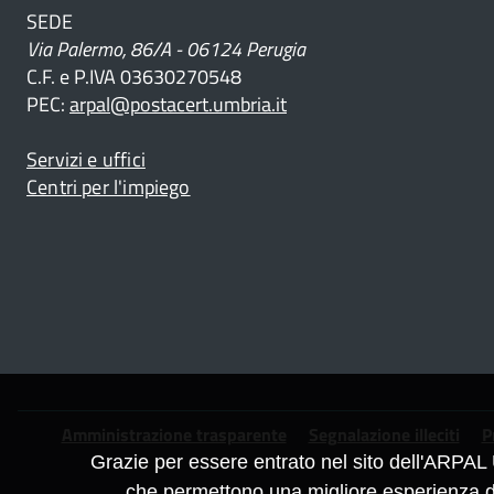
SEDE
Via Palermo, 86/A - 06124 Perugia
C.F. e P.IVA 03630270548
PEC:
arpal@postacert.umbria.it
Servizi e uffici
Centri per l'impiego
nali
Piè
Amministrazione trasparente
Segnalazione illeciti
P
e
Grazie per essere entrato nel sito dell'ARPAL 
alla
che permettono una migliore esperienza di 