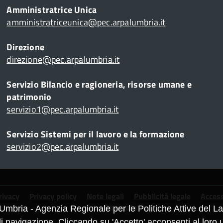
Amministratrice Unica
amministratriceunica@pec.arpalumbria.it
Direzione
direzione@pec.arpalumbria.it
Servizio Bilancio e ragioneria, risorse umane e
patrimonio
servizio1@pec.arpalumbria.it
Servizio Sistemi per il lavoro e la formazione
servizio2@pec.arpalumbria.it
rivacy
Privacy policy
Note legali
Pubblicità legale
Access
Area Riservata
Umbria - Agenzia Regionale per le Politiche Attive del Lav
navigazione. Cliccando su 'Accetto' acconsenti al loro u