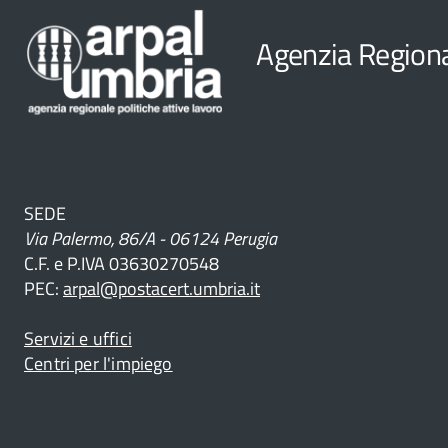
Agenzia Regional
ri
ve
SEDE
Via Palermo, 86/A - 06124 Perugia
C.F. e P.IVA 03630270548
PEC:
arpal@postacert.umbria.it
Servizi e uffici
Centri per l'impiego