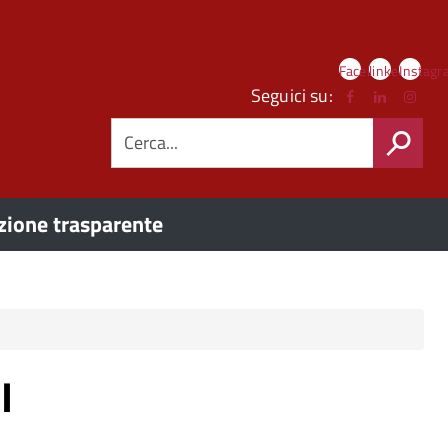
Link
Facebook
linkedIn
Instag
social
Seguici su:
CERCA
ione trasparente
I