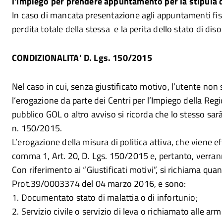
l'Impiego per prendere appuntamento per la stipula d
In caso di mancata presentazione agli appuntamenti fiss
perdita totale della stessa e la perita dello stato di di
CONDIZIONALITA’ D. Lgs. 150/2015
Nel caso in cui, senza giustificato motivo, l’utente non s
l’erogazione da parte dei Centri per l’Impiego della Regi
pubblico GOL o altro avviso si ricorda che lo stesso sarà
n. 150/2015.
L’erogazione della misura di politica attiva, che viene eff
comma 1, Art. 20, D. Lgs. 150/2015 e, pertanto, verrann
Con riferimento ai “Giustificati motivi”, si richiama qu
Prot.39/0003374 del 04 marzo 2016, e sono:
1. Documentato stato di malattia o di infortunio;
2. Servizio civile o servizio di leva o richiamato alle armi