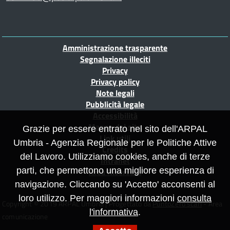
la
Piè
Amministrazione trasparente
di
Segnalazione illeciti
Privacy
pagina
Privacy policy
Note legali
Pubblicità legale
Accessibilità
Mappa del sito
Grazie per essere entrato nel sito dell'ARPAL
Link utili
Umbria - Agenzia Regionale per le Politiche Attive
Credits
del Lavoro. Utilizziamo cookies, anche di terze
Intranet
parti, che permettono una migliore esperienza di
Area Riservata
navigazione. Cliccando su 'Accetto' acconsenti al
loro utilizzo. Per maggiori informazioni
consulta
Copyright © 2019 ARPAL Umbria | Progettato da
PuntoZero scarl
- Area
l'informativa
.
comunicazione