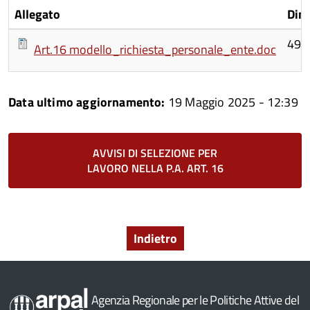
Allegato
Dim
49.
Art.16 modello_richiesta_personale_ente.doc
Data ultimo aggiornamento:
19 Maggio 2025 - 12:39
AVVISI DI SELEZIONE PER
LAVORO NELLA P.A. ART. 16
Indietro
Agenzia Regionale per le Politiche Attive del